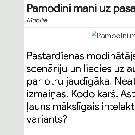
Pamodini mani uz pasa
Mobilie
Pastardienas modinātājs
scenāriju un liecies uz a
par otru jaudīgāka. Nea
izmaiņas. Kodolkarš. As
ļauns mākslīgais intelekt
variants?