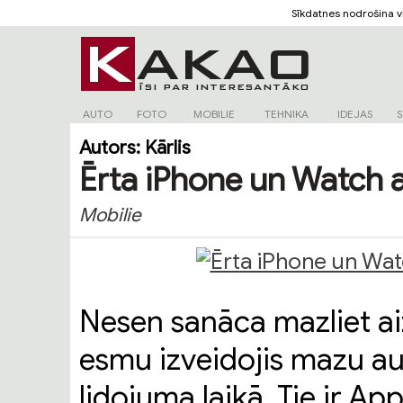
Sīkdatnes nodrošina 
AUTO
FOTO
MOBILIE
TEHNIKA
IDEJAS
S
Autors:
Kārlis
Ērta iPhone un Watch a
Mobilie
Nesen sanāca mazliet ai
esmu izveidojis mazu au
lidojuma laikā. Tie ir Ap