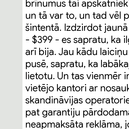
brīnumus tai apskatnieki
un tā var to, un tad vēl 
šintentā. Izdzirdot jaun
- $399 - es sapratu, ka i
arī bija. Jau kādu laic
pusē, sapratu, ka labāka
lietotu. Un tas vienmēr i
vietējo kantori ar nos
skandināvijas operatori
pat garantiju pārdodama
neapmaksāta reklāma, jo