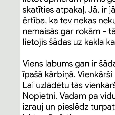
skatīties atpakaļ. Jā, ir 
ērtība, ka tev nekas nek
nemaisās gar rokām - tā
lietojis šādas uz kakla 
Viens labums gan ir šāda
īpašā kārbiņā. Vienkārši
Lai uzlādētu tās vienkār
Nopietni. Vadam pa vidu 
izrauj un pieslēdz turpat