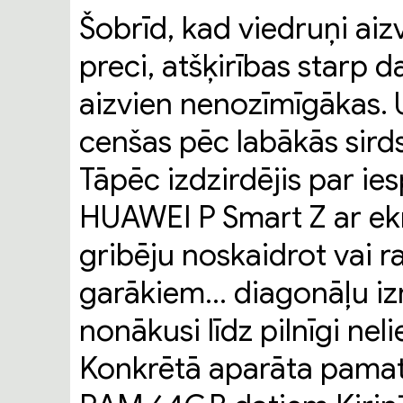
Šobrīd, kad viedruņi aizv
preci, atšķirības starp
aizvien nenozīmīgākas. 
cenšas pēc labākās sirds
Tāpēc izdzirdējis par ie
HUAWEI P Smart Z ar ekr
gribēju noskaidrot vai r
garākiem... diagonāļu i
nonākusi līdz pilnīgi n
Konkrētā aparāta pamatp