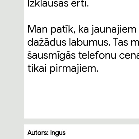
Izklausās ērti.
Man patīk, ka jaunajiem 
dažādus labumus. Tas maz
šausmīgās telefonu cena
tikai pirmajiem.
Autors:
Ingus