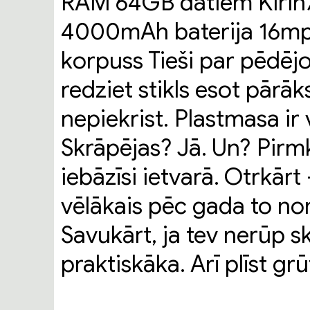
RAM 64GB datiem Kirin7
4000mAh baterija 16mpi
korpuss Tieši par pēdējo 
redziet stikls esot pārā
nepiekrist. Plastmasa ir 
Skrāpējas? Jā. Un? Pirmk
iebāzīsi ietvarā. Otrkārt
vēlākais pēc gada to nom
Savukārt, ja tev nerūp s
praktiskāka. Arī plīst grū