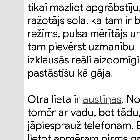
tikai mazliet apgrābstīju
ražotājs sola, ka tam ir 
režīms, pulsa mērītājs un
tam pievērst uzmanību - 
izklausās reāli aizdomīg
pastāstīšu kā gāja.
Otra lieta ir
austiņas
. No
tomēr ar vadu, bet tādu,
jāpiesprauž telefonam. 
lietot apmēram pirms ga