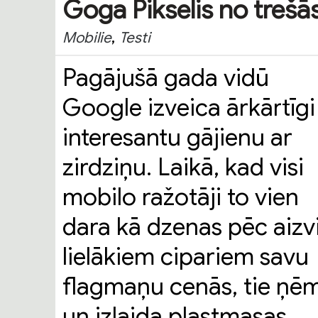
Goga Pikselis no trešās
,
Mobilie
Testi
Pagājušā gada vidū
Google izveica ārkārtīgi
interesantu gājienu ar
zirdziņu. Laikā, kad visi
mobilo ražotāji to vien
dara kā dzenas pēc aizv
lielākiem cipariem savu
flagmaņu cenās, tie ņē
un izlaida plastmasas