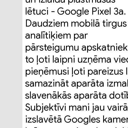
lētuci - Google Pixel 3a.
Daudziem mobilā tirgus
analītiķiem par
pārsteigumu apskatniek
to ļoti laipni uzņēma vi
pieņēmusi ļoti pareizus
samazināt aparāta izmak
slavenākās aparāta dotīb
Subjektīvi mani jau vair
izslavētā Googles kamer