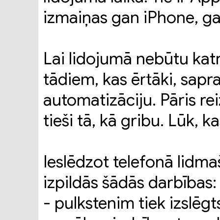
izmaiņas gan iPhone, g
Lai lidojumā nebūtu katr
tādiem, kas ērtāki, sapra
automatizāciju. Pāris re
tieši tā, kā gribu. Lūk, k
Ieslēdzot telefonā lidma
izpildās šādās darbības:
- pulkstenim tiek izslēg