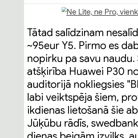
Tātad salīdzinam nesalī
~95eur Y5. Pirmo es dab
nopirku pa savu naudu. S
atšķirība Huawei P30 n
auditorijā nokliegsies "
labi veiktspēja šiem, pr
ikdienas lietošanā šie abi
Jūķūbu rādīs, swedbanku 
dienas beigām izvilks, 