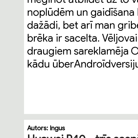
noplūdēm un gaidīšana bi
dažādi, bet arī man gribē
brēka ir sacelta. Vēljov
draugiem sareklamēja 
kādu ūberAndroīdversij
Autors:
Ingus