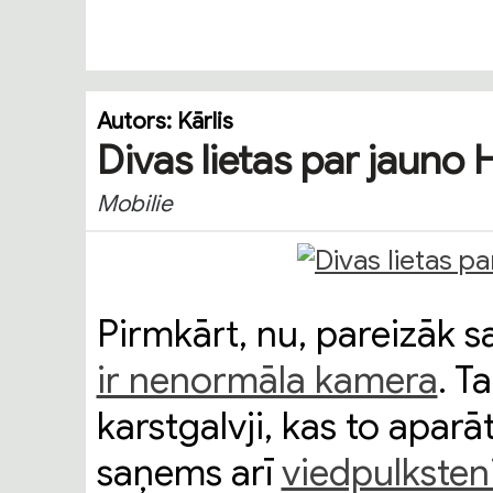
Autors:
Kārlis
Divas lietas par jauno
Mobilie
Pirmkārt, nu, pareizāk s
ir nenormāla kamera
. T
karstgalvji, kas to apar
saņems arī
viedpulksten