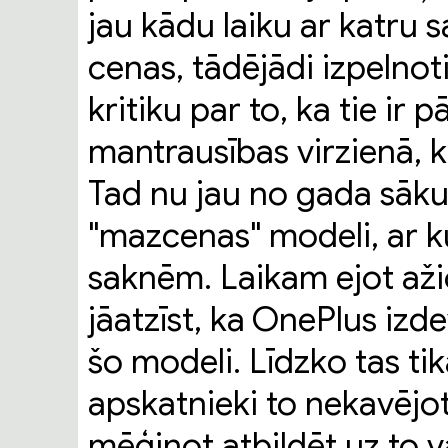
jau kādu laiku ar katru 
cenas, tādējādi izpelnoti
kritiku par to, ka tie ir
mantrausības virzienā, ku
Tad nu jau no gada sāku
"mazcenas" modeli, ar ku
saknēm. Laikam ejot aži
jāatzīst, ka OnePlus izd
šo modeli. Līdzko tas tika
apskatnieki to nekavējot
mēģinot atbildēt uz to v