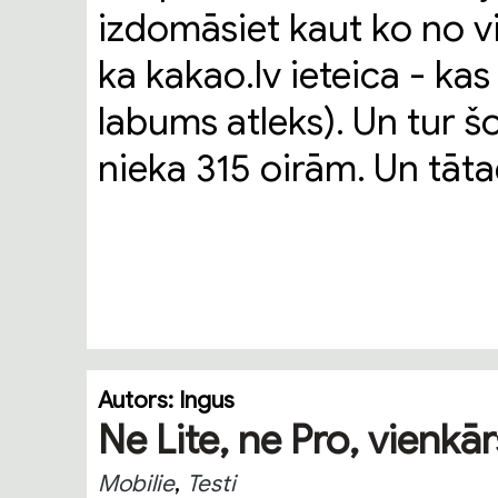
izdomāsiet kaut ko no vi
ka kakao.lv ieteica - kas
labums atleks). Un tur š
nieka 315 oirām. Un tātad
Autors:
Ingus
Ne Lite, ne Pro, vienk
,
Mobilie
Testi