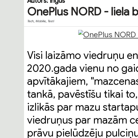
Autors:
Ingus
OnePlus NORD - liela b
,
,
Tech
Mobilie
Testi
Visi laizāmo viedruņu ent
2020.gada vienu no gaid
apvītākajiem, "mazcenas
tankā, pavēstīšu tikai to
izlikās par mazu startap
viedruņus par mazām ce
prāvu pielūdzēju pulciņu