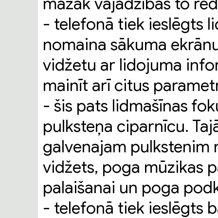
mazāk vajadzības to redz
- telefonā tiek ieslēgts 
nomaina sākuma ekrānu at
vidžetu ar lidojuma info
mainīt arī citus parametr
- šis pats lidmašīnas fo
pulksteņa ciparnīcu. Tajā
galvenajam pulkstenim rā
vidžets, poga mūzikas p
palaišanai un poga podk
- telefonā tiek ieslēgts 