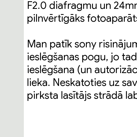
F2.0 diafragmu un 24mm 
pilnvērtīgāks fotoaparāts
Man patīk sony risinājum
ieslēgšanas pogu, jo tad
ieslēgšana (un autorizāc
lieka. Neskatoties uz s
pirksta lasītājs strādā lab