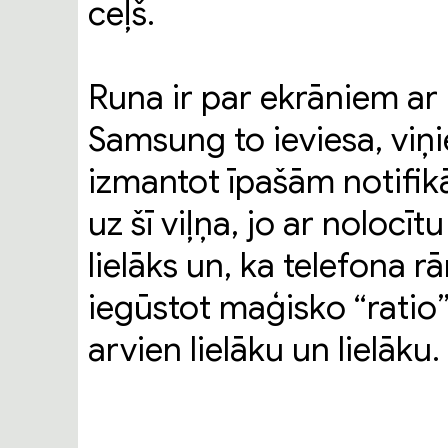
ceļš.
Runa ir par ekrāniem ar
Samsung to ieviesa, viņi
izmantot īpašām notifikā
uz šī viļņa, jo ar nolocītu
lielāks un, ka telefona r
iegūstot maģisko “ratio”
arvien lielāku un lielāku.