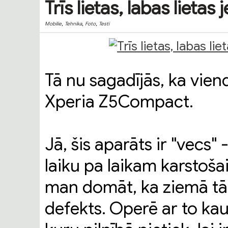
Trīs lietas, labas lieta
,
,
,
Mobilie
Tehnika
Foto
Testi
Tā nu sagadījās, ka vie
Xperia Z5Compact.
Jā, šis aparāts ir "vecs"
laiku pa laikam karstoš
man domāt, ka ziemā tā 
defekts. Operē ar to kaut