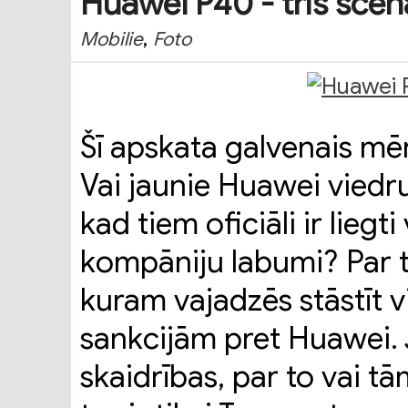
Huawei P40 - trīs scenā
,
Mobilie
Foto
Šī apskata galvenais mērķ
Vai jaunie Huawei viedruņ
kad tiem oficiāli ir liegt
kompāniju labumi? Par t
kuram vajadzēs stāstīt 
sankcijām pret Huawei. 
skaidrības, par to vai tā