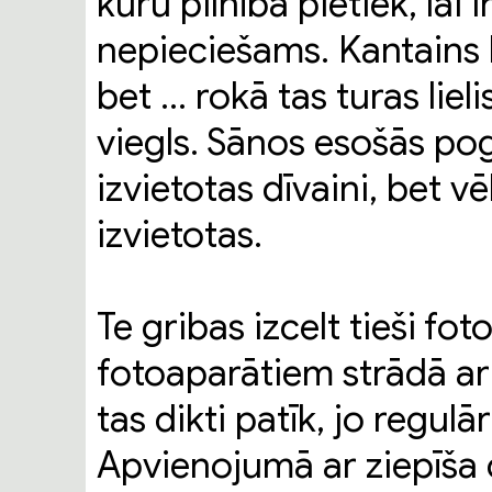
kuru pilnībā pietiek, lai 
nepieciešams. Kantains 
bet ... rokā tas turas liel
viegls. Sānos esošās pog
izvietotas dīvaini, bet vē
izvietotas.
Te gribas izcelt tieši f
fotoaparātiem strādā a
tas dikti patīk, jo regul
Apvienojumā ar ziepīša 