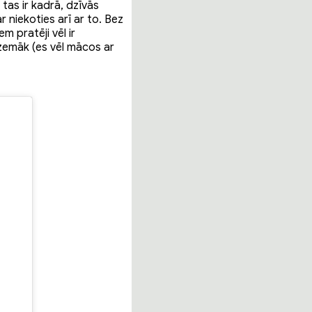
tas ir kadrā, dzīvās
 niekoties arī ar to. Bez
m pratēji vēl ir
 zemāk (es vēl mācos ar