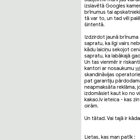
izslavētā Googles kamer
brīnumus tai apskatnieki
tā var to, un tad vēl palē
šintentā.
Izdzirdot jaunā brīnuma 
sapratu, ka ilgi vairs neb
kādu laiciņu sekojot c
sapratu, ka labākajā gad
Un tas vienmēr ir riskant
kantori ar nosaukumu
wi
skandināvijas operatori
pat garantiju pārdodamaj
neapmaksāta reklāma, jo
izdomāsiet kaut ko no viņ
kakao.lv ieteica - kas z
oirām.
Un tātad. Vai tajā ir kāda
Lietas, kas man patīk :