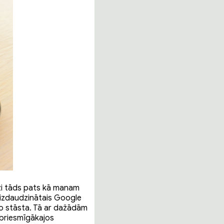
ži tāds pats kā manam
 izdaudzinātais Google
 to stāsta. Tā ar dažādām
sbriesmīgākajos