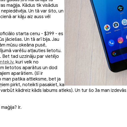
as maģija. Kādus tik visādus
 nepiedēvēja. Un tā var šito, un
cienā ar kāju aiz auss vēl
oficiālo starta cenu - $399 - es
ūs jāciešas. Un tā arī bija. Jau
enām mūsu okeāna pusē,
ījumā varēšu atļauties lietotu.
i. Bet tad uzzināju par vietējo
ntek.lv
, kuri velk no
em lietotos aparātus un dod
iem aparātiem. (šī ir
 man patika attieksme, bet ja
iem pirkt, noteikti pasakiet, ka
in varbūt kādreiz kāds labums atleks). Un tur šo 3a man izdevās
 maģija? Ir.