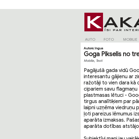
AUTO
FOTO
MOBILIE
Autors:
Ingus
Goga Pikselis no tr
,
Mobilie
Testi
Pagājušā gada vidū Goog
interesantu gājienu ar zi
ražotāji to vien dara kā 
cipariem savu flagmaņu c
plastmasas lētuci - Goo
tirgus analītiķiem par pā
laipni uzņēma viedruņu p
ļoti pareizus lēmumus iz
aparāta izmaksas. Pašas
aparāta dotības atstājo
Subjektīvi mani jau vairā