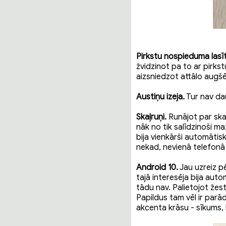
Pirkstu nospieduma lasīt
žvidzinot pa to ar pirkst
aizsniedzot attālo augšē
Austiņu izeja.
Tur nav dau
Skaļruņi.
Runājot par skaņ
nāk no tik salīdzinoši m
bija vienkārši automātis
nekad, nevienā telefonā 
Android 10.
Jau uzreiz pē
tajā interesēja bija aut
tādu nav. Palietojot žest
Papildus tam vēl ir parā
akcenta krāsu - sīkums, 