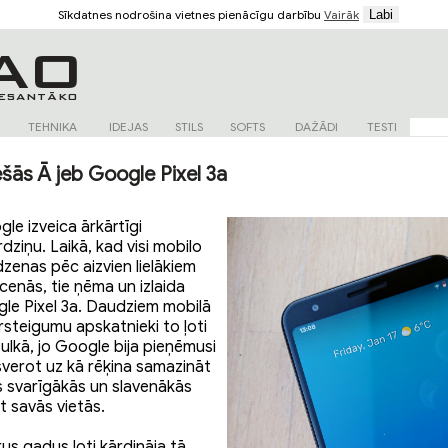
Sīkdatnes nodrošina vietnes pienācīgu darbību
Vairāk
TEHNIKA
IDEJAS
STILS
SOFTS
DAŽĀDI
TESTI
ešās Ā jeb Google Pixel 3a
le izveica ārkārtīgi
rdziņu. Laikā, kad visi mobilo
dzenas pēc aizvien lielākiem
enās, tie ņēma un izlaida
gle Pixel 3a. Daudziem mobilā
rsteigumu apskatnieki to ļoti
ulkā, jo Google bija pieņēmusi
sverot uz kā rēķina samazināt
 svarīgākās un slavenākās
t savās vietās.
kus gadus ļoti kārdināja tā