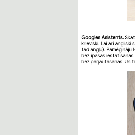
Googles Asistents.
Skato
krieviski. Lai arī anglisk
tad angļu). Pamēģināju 
bez īpašas iestatīšanas 
bez pārjautāšanas. Un ta