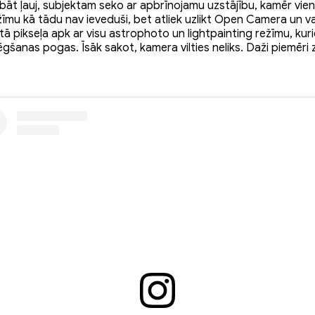
t ļauj, subjektam seko ar apbrīnojamu uzstājību, kamēr vien 
žīmu kā tādu nav ieveduši, bet atliek uzlikt Open Camera un var
tā pikseļa apk ar visu astrophoto un lightpainting režīmu, kurie
lēgšanas pogas. Īsāk sakot, kamera vilties neliks. Daži piemēri