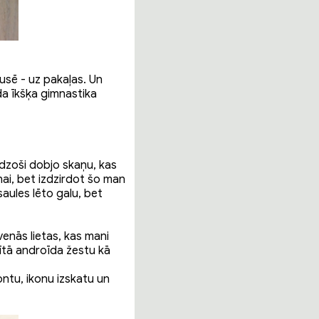
pusē - uz pakaļas. Un
āda īkšķa gimnastika
idzoši dobjo skaņu, kas
ņai, bet izdzirdot šo man
aules lēto galu, bet
enās lietas, kas mani
vītā androīda žestu kā
ontu, ikonu izskatu un