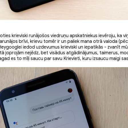
ties krieviski runājošos viedruņu apskatniekus ievēroju, ka vi
i sarunājos brīvi, krievu tomēr ir un paliek mana otrā valoda (pēc
Heygooglei iedod uzdevumus krieviski un iepatikās - zvanīt m
tā joprojām nejēdz, bet visādus atgādinājumus, taimerus, mod
gad es to mīļi saucu par savu Krievieti, kuru izsaucu maigi sa