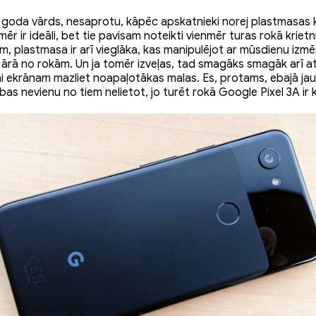
 goda vārds, nesaprotu, kāpēc apskatnieki norej plastmasas 
r ir ideāli, bet tie pavisam noteikti vienmēr turas rokā krietni
m, plastmasa ir arī vieglāka, kas manipulējot ar mūsdienu izmē
ārā no rokām. Un ja tomēr izveļas, tad smagāks smagāk arī atsi
i ekrānam mazliet noapaļotākas malas. Es, protams, ebajā jau
ibas nevienu no tiem nelietot, jo turēt rokā Google Pixel 3A ir k