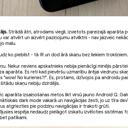
ājs.
Strādā ātri, atrodams viegli, izvietots pareizajā aparāta 
u var atvērt un aizvērt paziņojumu atvilktni - nav jaizveic nek
jo malu.
dz ko piebilst - tā IR un dod ārā skaņu bez liekiem trokšņiem.
u. Nekur neviens apskatnieks nebija pienācīgi minējis pārste
aza aparāta. Es reti kad pievēršu uzmanību ārējai viedruņu ska
ks "wow! No kurienes?!". Es, protams, dzīvojos pa androidu pas
šitādu skaņu nebiju dzirdējis.
c aparāta izsaiņošanas metos likt virsū jauno Android Q. Galv
omātiskais dark mode vakarā un navigācijas žesti, jo uz tīra de
us atgriezties pie podziņu navigācijas ir trakoti grūti.
dījusies iespēja nedaudz pielāgot izskatu izvēloties sistēmas f
bet patīkami.