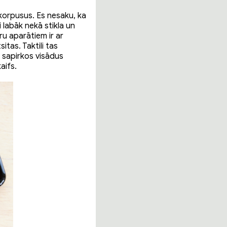
korpusus. Es nesaku, ka
 labāk nekā stikla un
ru aparātiem ir ar
tas. Taktili tas
 sapirkos visādus
aifs.