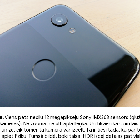
a.
Viens pats necilu 12 megapikseļu Sony IMX363 sensors (glu
ameras). Ne zooma, ne ultraplatleņķa. Un tikvien kā dzimtais
un žē, cik tomēr tā kamera var izcelt. Tā ir tieši tāda, kā par
piet fiziku. Tumsā bildē, boki taisa, HDR izceļ detaļas pat vi