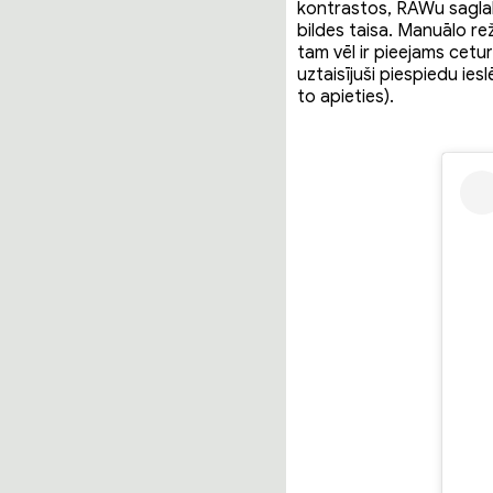
kontrastos, RAWu saglabā
bildes taisa. Manuālo re
tam vēl ir pieejams cetur
uztaisījuši piespiedu ies
to apieties).