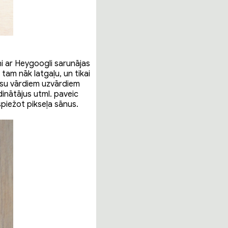
ņi ar Heygoogli sarunājas
 tam nāk latgaļu, un tikai
ūsu vārdiem uzvārdiem
inātājus utml. paveic
spiežot pikseļa sānus.