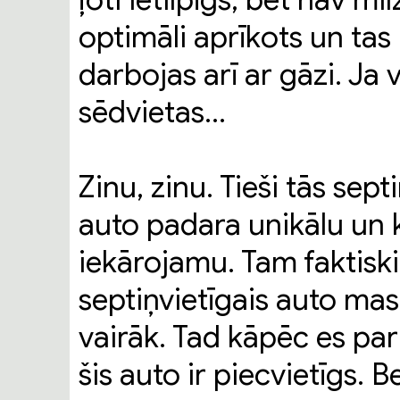
ļoti ietilpīgs, bet nav mil
optimāli aprīkots un tas
darbojas arī ar gāzi. Ja
sēdvietas…
Zinu, zinu. Tieši tās sept
auto padara unikālu un 
iekārojamu. Tam faktisk
septiņvietīgais auto mas
vairāk. Tad kāpēc es par 
šis auto ir piecvietīgs. B