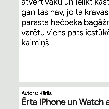
atvērt vāku un ielikt kastē
gan tas nav, jo tā kravas 
parasta hečbeka bagāžn
varētu viens pats iestūķē
kaimiņš.
Autors:
Kārlis
Ērta iPhone un Watch a