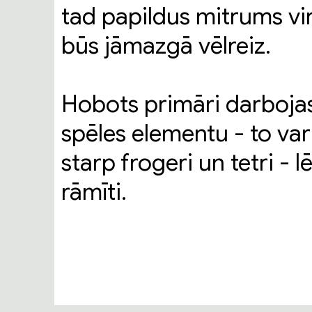
tad papildus mitrums vi
būs jāmazgā vēlreiz.
Hobots primāri darbojas
spēles elementu - to var 
starp frogeri un tetri - l
rāmīti.