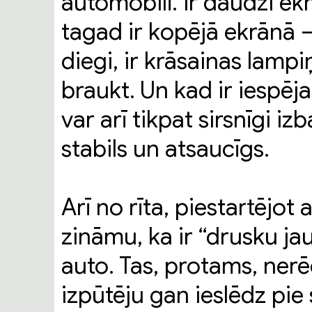
automobilī. Ir daudzi ekr
tagad ir kopējā ekrānā – 
diegi, ir krāsainas lampi
braukt. Un kad ir iespēja 
var arī tikpat sirsnīgi izb
stabils un atsaucīgs.
Arī no rīta, piestartējot
zināmu, ka ir “drusku ja
auto. Tas, protams, nerē
izpūtēju gan ieslēdz pie 