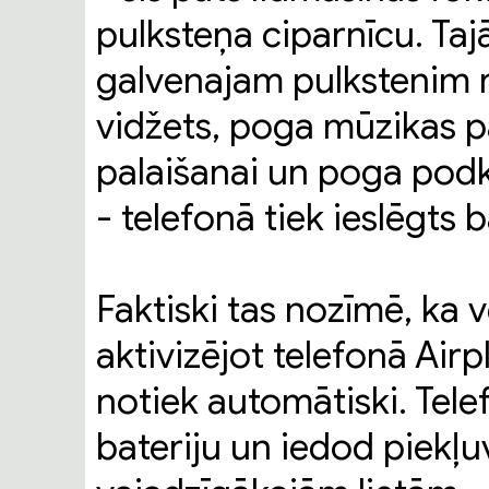
pulksteņa ciparnīcu. Tajā
galvenajam pulkstenim rā
vidžets, poga mūzikas p
palaišanai un poga podk
- telefonā tiek ieslēgts 
Faktiski tas nozīmē, ka 
aktivizējot telefonā Air
notiek automātiski. Tele
bateriju un iedod piekļuv