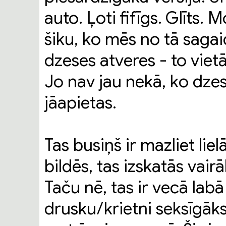
auto. Ļoti fifīgs. Glīts. 
šiku, ko mēs no tā sagaid
dzeses atveres - to vietā 
Jo nav jau nekā, ko dzes
jāapietas.
Tas busiņš ir mazliet liel
bildēs, tas izskatās vair
Taču nē, tas ir vecā labā
drusku/krietni seksīgāks