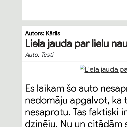
Autors:
Kārlis
Liela jauda par lielu n
,
Auto
Testi
Es laikam šo auto nesapr
nedomāju apgalvot, ka ta
nesaprotu. Tas faktiski i
dzinēju. Nu un citādām 