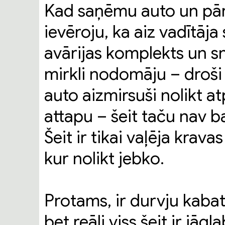
Kad saņēmu auto un pārl
ievēroju, ka aiz vadītāja
avārijas komplekts un sn
mirkli nodomāju – droši
auto aizmirsuši nolikt a
attapu – šeit taču nav b
Šeit ir tikai vaļēja krava
kur nolikt jebko.
Protams, ir durvju kabat
bet reāli viss šeit ir jāg