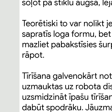
soļot pa stiklu augšā, lej
Teorētiski to var nolikt j
sapratīs loga formu, bet p
mazliet pabakstīsies šur
rāpot.
Tīrīšana galvenokārt not
uzmauktas uz robota disk
uzsmidzināt īpašu tīrīšan
dabūt spodrāku. Jāuzmanā