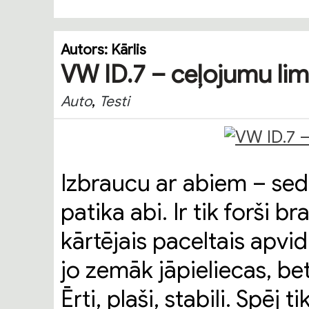
Autors:
Kārlis
VW ID.7 – ceļojumu li
,
Auto
Testi
Izbraucu ar abiem – se
patika abi. Ir tik forši b
kārtējais paceltais apvidn
jo zemāk jāpieliecas, bet 
Ērti, plaši, stabili. Spēj 