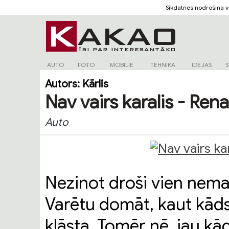
Sīkdatnes nodrošina 
AUTO
FOTO
MOBILIE
TEHNIKA
IDEJAS
S
Autors:
Kārlis
Nav vairs karalis - Ren
Auto
Nezinot droši vien nemaz
Varētu domāt, kaut kāds 
klāsta. Tomēr nē, jau kā