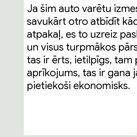
Ja šim auto varētu izmes
savukārt otro atbīdīt k
atpakaļ, es to uzreiz p
un visus turpmākos pārs
tas ir ērts, ietilpīgs, t
aprīkojums, tas ir gana
pietiekoši ekonomisks.