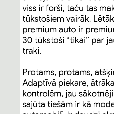
viss ir forši, taču tas m
tūkstošiem vairāk. Lētāk
premium auto ir premiu
30 tūkstoši “tikai” par j
traki.
Protams, protams, atšķirī
Adaptīvā piekare, ātrāka
kontrolēm, jau sākotnēji
sajūta tiešām ir kā mod