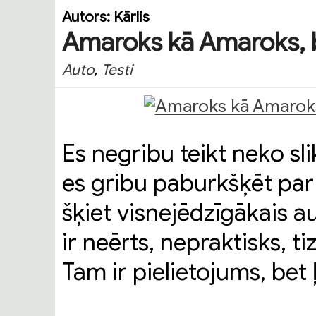
Autors:
Kārlis
Amaroks kā Amaroks, be
,
Auto
Testi
Es negribu teikt neko sl
es gribu paburkšķēt par
šķiet visnejēdzīgākais au
ir neērts, nepraktisks, ti
Tam ir pielietojums, bet ļ