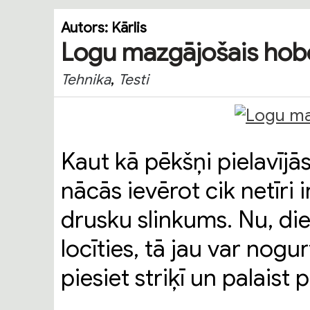
Autors:
Kārlis
Logu mazgājošais hob
,
Tehnika
Testi
Kaut kā pēkšņi pielavīj
nācās ievērot cik netīri i
drusku slinkums. Nu, die
locīties, tā jau var nog
piesiet striķī un palaist 