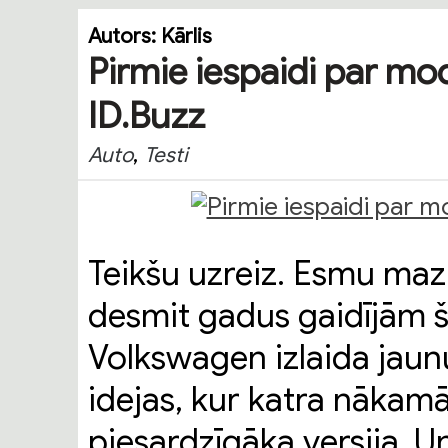
Autors:
Kārlis
Pirmie iespaidi par mo
ID.Buzz
,
Auto
Testi
Teikšu uzreiz. Esmu mazli
desmit gadus gaidījām š
Volkswagen izlaida jau
idejas, kur katra nākam
piesardzīgāka versija. Un