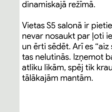
dinamiskajā režīmā.
Vietas S5 salonā ir pieti
nevar nosaukt par ļoti ie
un ērti sēdēt. Arī es “ai
tas nelutinās. Izņemot b
atliku likām, spēj tik kra
tālākajām mantām.