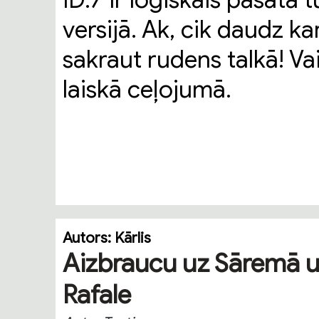
ID.7 ir loģiskais pasāta
versijā. Ak, cik daudz k
sakraut rudens talkā! Va
laiskā ceļojumā.
Autors:
Kārlis
Aizbraucu uz Sāremā un
Rafale