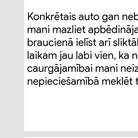
Konkrētais auto gan neb
mani mazliet apbēdināja
braucienā ielīst arī slik
laikam jau labi vien, ka n
caurgājamībai mani nei
nepieciešamībā meklēt t