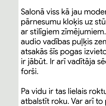
Salonā viss kā jau modern
pārnesumu kloķis uz stūre
ar stilīgiem zīmējumiem.
audio vadības puļķis zem 
atsakās šīs pogas izviet
ir jābūt. Ir arī vadītāja 
forši.
Pa vidu ir tas lielais rok
atbalstīt roku. Var arī to