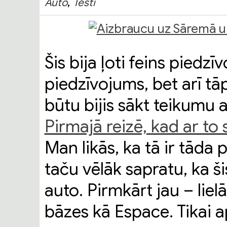
,
Auto
Testi
Šis bija ļoti feins piedzī
piedzīvojums, bet arī tā
būtu bijis sākt teikumu ar
Pirmajā reizē, kad ar to 
Man likās, ka tā ir tāda p
taču vēlāk sapratu, ka ši
auto. Pirmkārt jau – liel
bāzes kā Espace. Tikai 