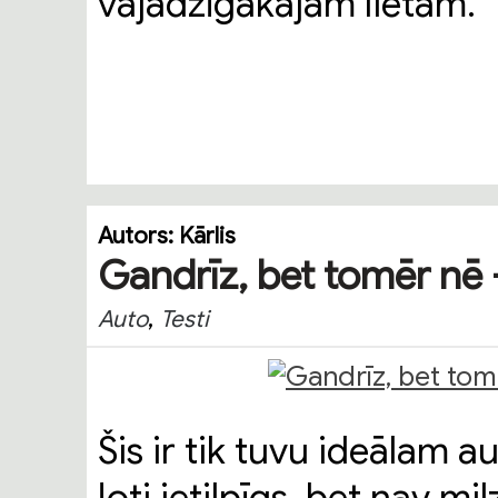
vajadzīgākajām lietām.
Autors:
Kārlis
Gandrīz, bet tomēr nē
,
Auto
Testi
Šis ir tik tuvu ideālam au