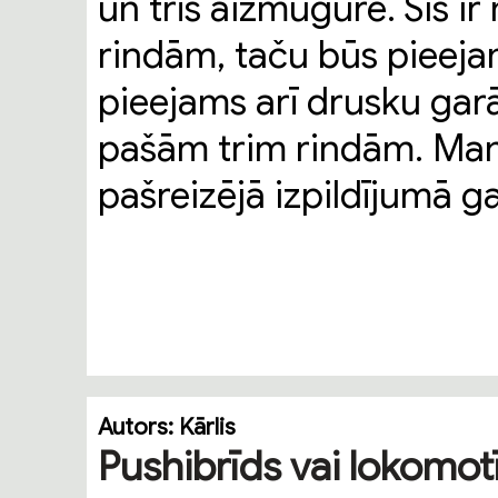
un trīs aizmugurē. Šis i
rindām, taču būs pieejam
pieejams arī drusku garā
pašām trim rindām. Man 
pašreizējā izpildījumā ga
Autors:
Kārlis
Pushibrīds vai lokomot