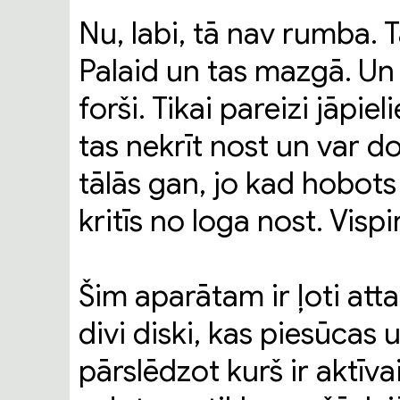
Nu, labi, tā nav rumba. T
Palaid un tas mazgā. Un
forši. Tikai pareizi jāpiel
tas nekrīt nost un var d
tālās gan, jo kad hobots
kritīs no loga nost. Visp
Šim aparātam ir ļoti att
divi diski, kas piesūcas 
pārslēdzot kurš ir aktīv