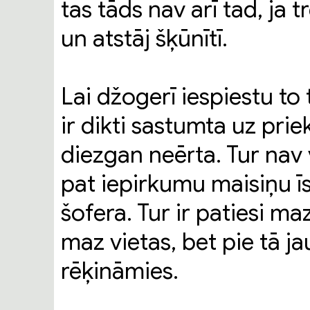
tas tāds nav arī tad, ja 
un atstāj šķūnītī.
Lai džogerī iespiestu to 
ir dikti sastumta uz prie
diezgan neērta. Tur nav
pat iepirkumu maisiņu īst
šofera. Tur ir patiesi maz
maz vietas, bet pie tā j
rēķināmies.