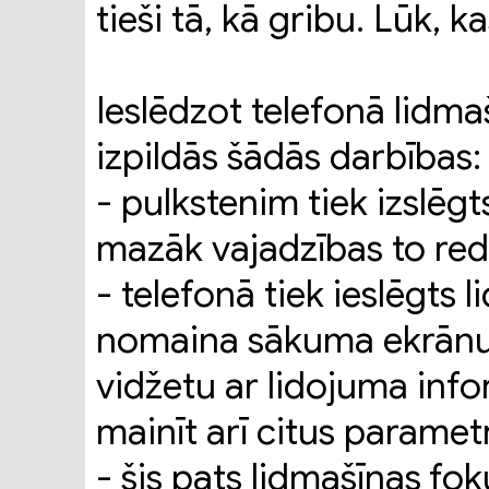
tieši tā, kā gribu. Lūk, k
Ieslēdzot telefonā lidma
izpildās šādās darbības:
- pulkstenim tiek izslēg
mazāk vajadzības to redz
- telefonā tiek ieslēgts 
nomaina sākuma ekrānu at
vidžetu ar lidojuma info
mainīt arī citus parametr
- šis pats lidmašīnas fo