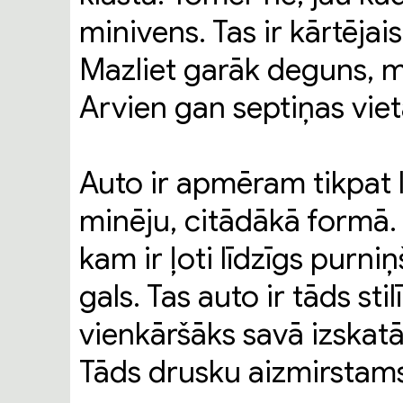
minivens. Tas ir kārtējai
Mazliet garāk deguns, m
Arvien gan septiņas vieta
Auto ir apmēram tikpat li
minēju, citādākā formā. T
kam ir ļoti līdzīgs purniņ
gals. Tas auto ir tāds sti
vienkāršāks savā izskatā
Tāds drusku aizmirstams