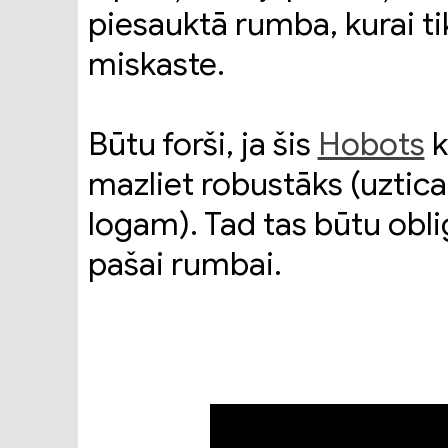
piesauktā rumba, kurai tik
miskaste.
Būtu forši, ja šis
Hobots
k
mazliet robustāks (uzti
logam). Tad tas būtu obli
pašai rumbai.