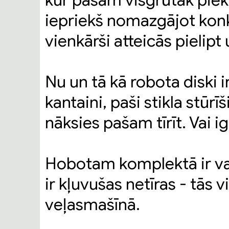
kur pašam visgrūtāk piek
iepriekš nomazgājot kon
vienkārši atteicās pielipt
Nu un tā kā robota diski ir
kantaini, paši stikla stūr
nāksies pašam tīrīt. Vai i
Hobotam komplektā ir vai
ir kļuvušas netīras - tās 
veļasmašīnā.