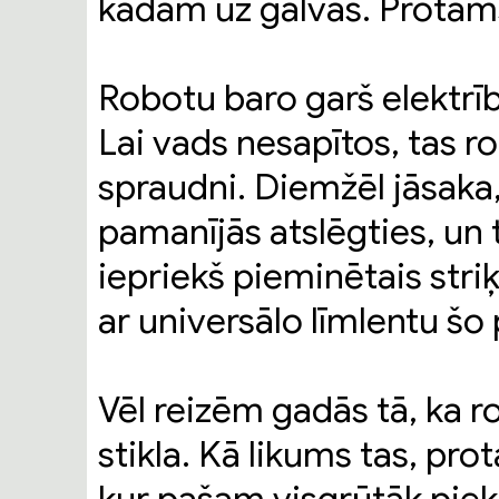
kādam uz galvas. Protams, 
Robotu baro garš elektrīb
Lai vads nesapītos, tas r
spraudni. Diemžēl jāsaka
pamanījās atslēgties, un 
iepriekš pieminētais striķ
ar universālo līmlentu šo
Vēl reizēm gadās tā, ka r
stikla. Kā likums tas, prot