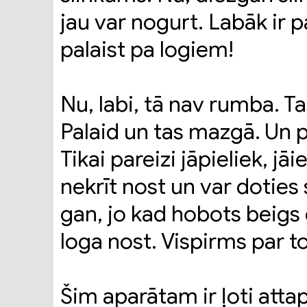
jau var nogurt. Labāk ir 
palaist pa logiem!
Nu, labi, tā nav rumba. Ta
Palaid un tas mazgā. Un p
Tikai pareizi jāpieliek, jāi
nekrīt nost un var doties
gan, jo kad hobots beigs d
loga nost. Vispirms par to
Šim aparātam ir ļoti atta