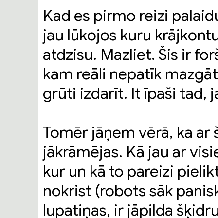
Kad es pirmo reizi palaid
jau lūkojos kuru krājkont
atdzisu. Mazliet. Šis ir for
kam reāli nepatīk mazgāt 
grūti izdarīt. It īpaši tad, j
Tomēr jāņem vērā, ka ar 
jākrāmējas. Kā jau ar vi
kur un kā to pareizi pielik
nokrist (robots sāk panisk
lupatiņas, ir jāpilda šķidr