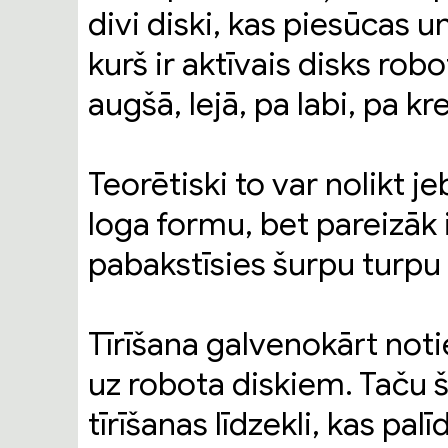
divi diski, kas piesūcas u
kurš ir aktīvais disks ro
augšā, lejā, pa labi, pa kre
Teorētiski to var nolikt je
loga formu, bet pareizāk ir
pabakstīsies šurpu turpu u
Tīrīšana galvenokārt not
uz robota diskiem. Taču š
tīrīšanas līdzekli, kas pa