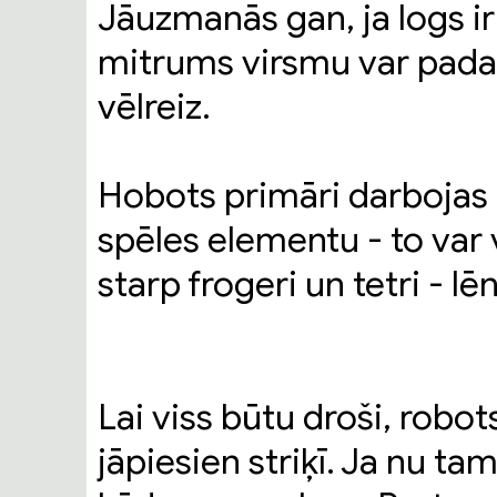
Jāuzmanās gan, ja logs ir 
mitrums virsmu var pada
vēlreiz.
Hobots primāri darbojas 
spēles elementu - to var v
starp frogeri un tetri - lē
Lai viss būtu droši, robo
jāpiesien striķī. Ja nu tam