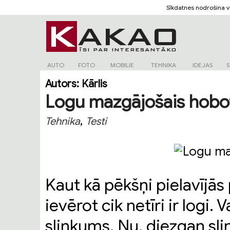
Sīkdatnes nodrošina 
AUTO
FOTO
MOBILIE
TEHNIKA
IDEJAS
S
Autors:
Kārlis
Logu mazgājošais hobo
,
Tehnika
Testi
Kaut kā pēkšņi pielavījā
ievērot cik netīri ir logi.
slinkums. Nu, diezgan slin