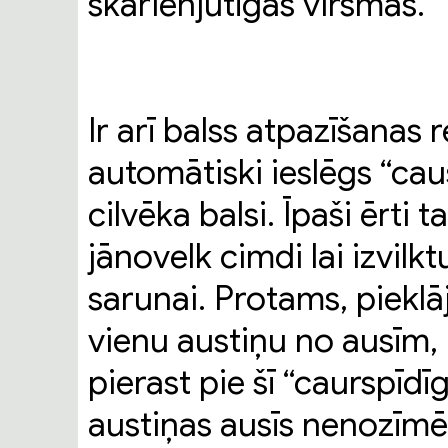
skārienjutīgās virsmas.
Ir arī balss atpazīšanas 
automātiski ieslēgs “cau
cilvēka balsi. Īpaši ērti
jānovelk cimdi lai izvilk
sarunai. Protams, pieklā
vienu austiņu no ausī
pierast pie šī “caurspīd
austiņas ausīs nenozīmē,