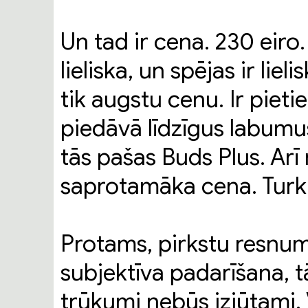
Un tad ir cena. 230 eiro.
lieliska, un spējas ir lie
tik augstu cenu. Ir piet
piedāvā līdzīgus labumu
tās pašas Buds Plus. Arī 
saprotamāka cena. Turkl
Protams, pirkstu resnums
subjektīva padarīšana, 
trūkumi nebūs izjūtami. V