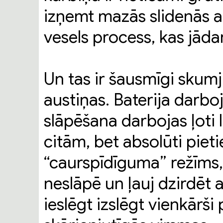
izņemt mazās slidenās aus
vesels process, kas jāda
Un tas ir šausmīgi skumji. 
austiņas. Baterija darboja
slāpēšana darbojas ļoti l
citām, bet absolūti pieti
“caurspīdīguma” režīms,
neslāpē un ļauj dzirdēt a
ieslēgt izslēgt vienkārši 