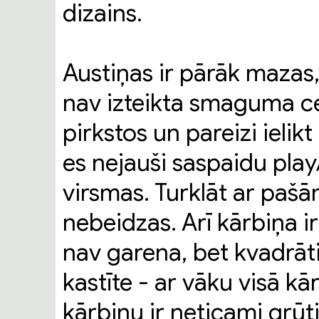
dizains.
Austiņas ir pārāk mazas
nav izteikta smaguma cen
pirkstos un pareizi ielik
es nejauši saspaidu play
virsmas. Turklāt ar paš
nebeidzas. Arī kārbiņa i
nav garena, bet kvadrā
kastīte - ar vāku visā k
kārbiņu ir neticami grūt