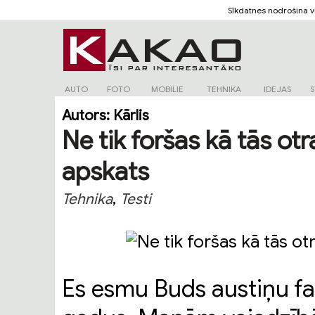
Sīkdatnes nodrošina 
AUTO
FOTO
MOBILIE
TEHNIKA
IDEJAS
S
Autors:
Kārlis
Ne tik foršas kā tās o
apskats
,
Tehnika
Testi
Es esmu Buds austiņu fan