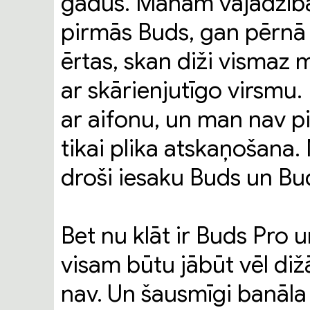
gadus. Manām vajadzībā
pirmās Buds, gan pērnā
ērtas, skan diži vismaz
ar skārienjutīgo virsmu. L
ar aifonu, un man nav pi
tikai plika atskaņošana.
droši iesaku Buds un Bu
Bet nu klāt ir Buds Pro
visam būtu jābūt vēl di
nav. Un šausmīgi banāla 