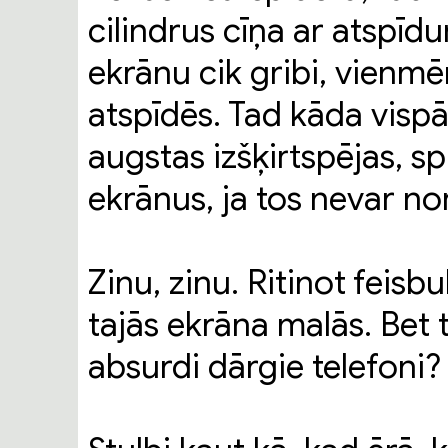
cilindrus cīņa ar atspīd
ekrānu cik gribi, vienmē
atspīdēs. Tad kāda vispār
augstas izšķirtspējas, s
ekrānus, ja tos nevar no
Zinu, zinu. Ritinot feis
tajās ekrāna malās. Bet 
absurdi dārgie telefoni?