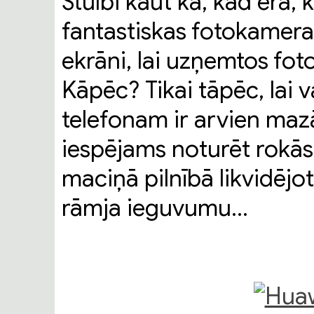
Stulbi kaut kā, kad ērā, 
fantastiskas fotokameras
ekrāni, lai uzņemtos fot
Kāpēc? Tikai tāpēc, lai va
telefonam ir arvien mazā
iespējams noturēt rokās 
maciņā pilnībā likvidējo
rāmja ieguvumu…