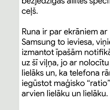
bezjēdzīgas ailītes speci
ceļš.
Runa ir par ekrāniem ar
Samsung to ieviesa, viņi
izmantot īpašām notifikā
uz šī viļņa, jo ar nolocītu
lielāks un, ka telefona r
iegūstot maģisko “ratio”
arvien lielāku un lielāku.