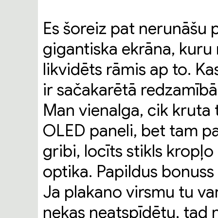
Es šoreiz pat nerunāšu p
gigantiska ekrāna, kuru 
likvidēts rāmis ap to. 
ir sačakarētā redzamībā
Man vienalga, cik kruta t
OLED paneli, bet tam pa v
gribi, locīts stikls kropļo
optika. Papildus bonuss
Ja plakano virsmu tu vari 
nekas neatspīdētu, tad n