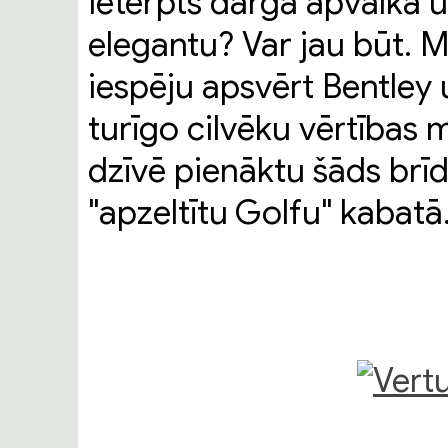
ietērpts dārgā apvalkā 
elegantu? Var jau būt. Ma
iespēju apsvērt Bentley u
turīgo cilvēku vērtības 
dzīvē pienāktu šāds brīdis
"apzeltītu Golfu" kabatā