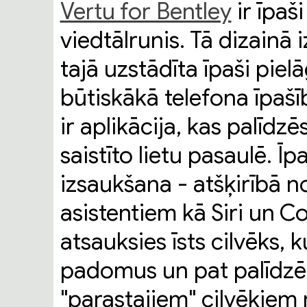
Vertu for Bentley
ir īpaš
viedtālrunis. Tā dizainā
tajā uzstādīta īpaši pie
būtiskākā telefona īpašī
ir aplikācija, kas palīdzē
saistīto lietu pasaulē. Īp
izsaukšana - atšķirībā n
asistentiem kā Siri un Co
atsauksies īsts cilvēks,
padomus un pat palīdzēt
"parastajiem" cilvēkiem