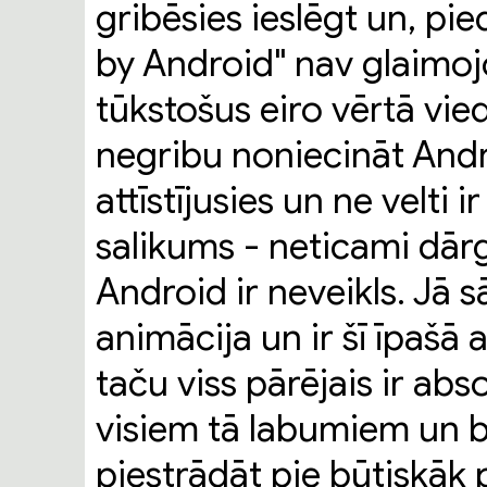
gribēsies ieslēgt un, pi
by Android" nav glaimojo
tūkstošus eiro vērtā vie
negribu noniecināt Android
attīstījusies un ne velti 
salikums - neticami dārg
Android ir neveikls. Jā 
animācija un ir šī īpašā 
taču viss pārējais ir abs
visiem tā labumiem un 
piestrādāt pie būtiskāk 