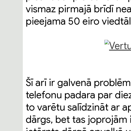
vismaz pirmajā brīdī ne
pieejama 50 eiro viedtā
Šī arī ir galvenā probl
telefonu padara par diez
to varētu salīdzināt ar ap
dārgs, bet tas joprojām i