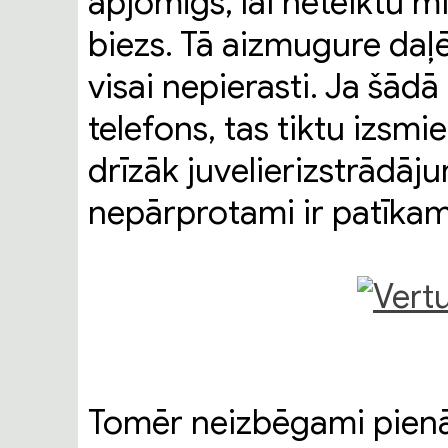
apjomīgs, lai neteiktu mi
biezs. Tā aizmugure daļēj
visai nepierasti. Ja šādā
telefons, tas tiktu izsmi
drīzāk juvelierizstrādāju
nepārprotami ir patīkami
Tomēr neizbēgami pienāk