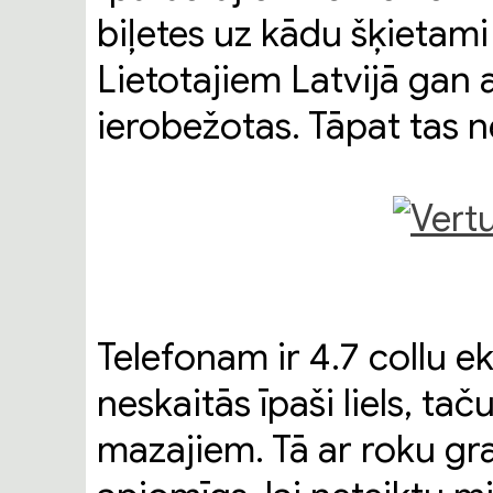
biļetes uz kādu šķietam
Lietotajiem Latvijā gan a
ierobežotas. Tāpat tas ne
Telefonam ir 4.7 collu e
neskaitās īpaši liels, ta
mazajiem. Tā ar roku gra