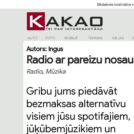
Sīkdatnes nodrošina 
AUTO
FOTO
MOBILIE
TEHNIKA
IDEJAS
S
Autors:
Ingus
Radio ar pareizu nosa
,
Radio
Mūzika
Gribu jums piedāvāt
bezmaksas alternatīvu
visiem jūsu spotifajiem,
jūķūbemjūzikiem un