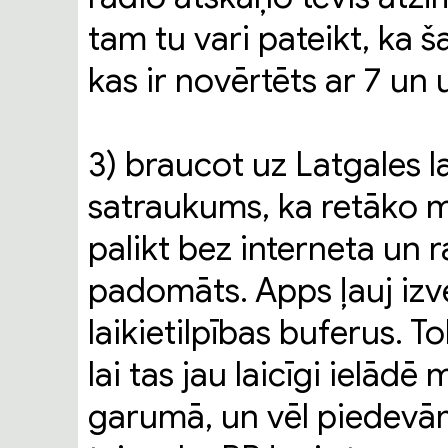
tam tu vari pateikt, ka š
kas ir novērtēts ar 7 un 
3) braucot uz Latgales 
satraukums, ka retāko mo
palikt bez interneta un ra
padomāts. Apps ļauj izv
laikietilpības buferus. T
lai tas jau laicīgi ielād
garumā, un vēl piedevām 