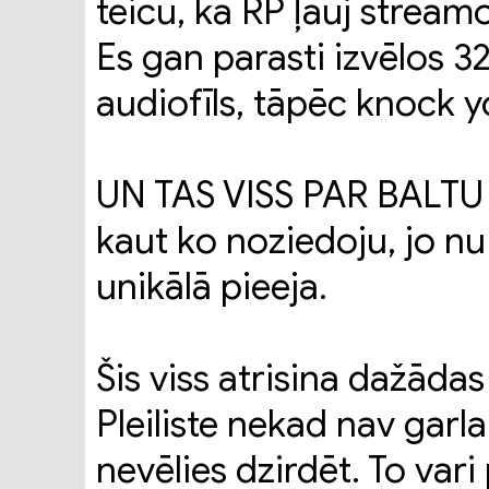
teicu, ka RP ļauj stream
Es gan parasti izvēlos 3
audiofīls, tāpēc knock y
UN TAS VISS PAR BALTU V
kaut ko noziedoju, jo nu 
unikālā pieeja.
Šis viss atrisina dažād
Pleiliste nekad nav garla
nevēlies dzirdēt. To var