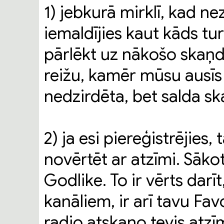
1) jebkurā mirklī, kad ne
iemaldījies kaut kāds t
pārlēkt uz nākošo skaņd
reižu, kamēr mūsu ausīs s
nedzirdēta, bet salda s
2) ja esi piereģistrējies,
novērtēt ar atzīmi. Sākot
Godlike. To ir vērts darī
kanāliem, ir arī tavu Fav
radio atskaņo tevis atzī