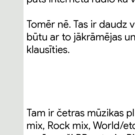
Tomēr nē. Tas ir daudz va
būtu ar to jākrāmējas un 
klausīties.
Tam ir četras mūzikas p
mix, Rock mix, World/et