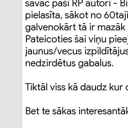
savāc paši RP autori - B
pielasīta, sākot no 60taj
galvenokārt tā ir mazāk
Pateicoties šai viņu piee
jaunus/vecus izpildītājus
nedzirdētus gabalus.
Tiktāl viss kā daudz kur c
Bet te sākas interesantā