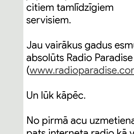
citiem tamlīdzīgiem
servisiem.
Jau vairākus gadus esm
absolūts Radio Paradise
(
www.radioparadise.c
Un lūk kāpēc.
No pirmā acu uzmetiena
pats interneta radio kā vi