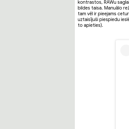
kontrastos, RAWu saglabā
bildes taisa. Manuālo re
tam vēl ir pieejams cetur
uztaisījuši piespiedu ies
to apieties).