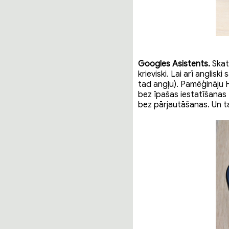
Googles Asistents.
Skato
krieviski. Lai arī anglisk
tad angļu). Pamēģināju 
bez īpašas iestatīšanas 
bez pārjautāšanas. Un ta