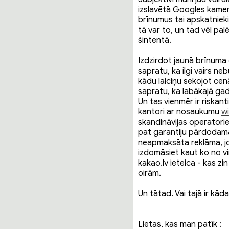
izslavētā Googles kamer
brīnumus tai apskatnieki
tā var to, un tad vēl palē
šintentā.
Izdzirdot jaunā brīnuma 
sapratu, ka ilgi vairs neb
kādu laiciņu sekojot c
sapratu, ka labākajā gad
Un tas vienmēr ir riskant
kantori ar nosaukumu
wi
skandināvijas operatori
pat garantiju pārdodamaj
neapmaksāta reklāma, jo
izdomāsiet kaut ko no viņ
kakao.lv ieteica - kas z
oirām.
Un tātad. Vai tajā ir kāda
Lietas, kas man patīk :