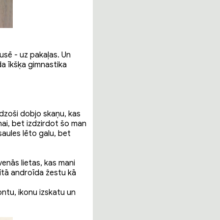
pusē - uz pakaļas. Un
āda īkšķa gimnastika
idzoši dobjo skaņu, kas
ņai, bet izdzirdot šo man
aules lēto galu, bet
enās lietas, kas mani
vītā androīda žestu kā
ontu, ikonu izskatu un