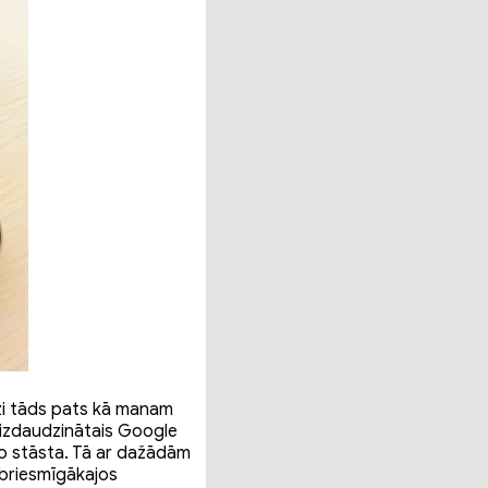
ži tāds pats kā manam
 izdaudzinātais Google
 to stāsta. Tā ar dažādām
sbriesmīgākajos