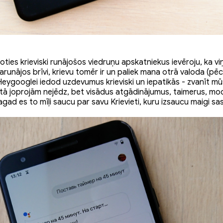
ties krieviski runājošos viedruņu apskatniekus ievēroju, ka vi
i sarunājos brīvi, krievu tomēr ir un paliek mana otrā valoda (pēc
Heygooglei iedod uzdevumus krieviski un iepatikās - zvanīt m
tā joprojām nejēdz, bet visādus atgādinājumus, taimerus, mod
gad es to mīļi saucu par savu Krievieti, kuru izsaucu maigi sa