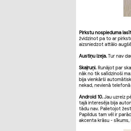
Pirkstu nospieduma lasīt
žvidzinot pa to ar pirkst
aizsniedzot attālo augšē
Austiņu izeja.
Tur nav dau
Skaļruņi.
Runājot par skaņ
nāk no tik salīdzinoši m
bija vienkārši automātis
nekad, nevienā telefonā 
Android 10.
Jau uzreiz pē
tajā interesēja bija aut
tādu nav. Palietojot žest
Papildus tam vēl ir parā
akcenta krāsu - sīkums, 