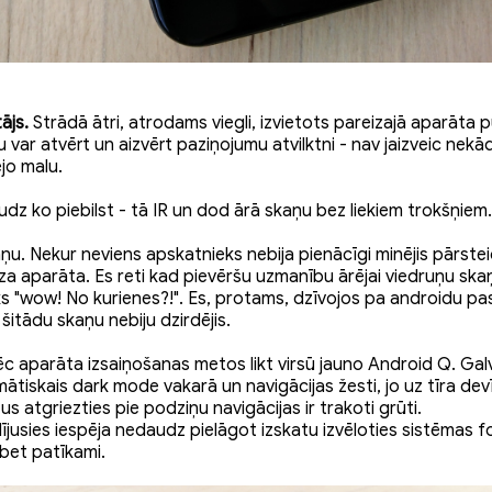
ājs.
Strādā ātri, atrodams viegli, izvietots pareizajā aparāta 
u var atvērt un aizvērt paziņojumu atvilktni - nav jaizveic nek
jo malu.
dz ko piebilst - tā IR un dod ārā skaņu bez liekiem trokšņiem.
u. Nekur neviens apskatnieks nebija pienācīgi minējis pārste
aza aparāta. Es reti kad pievēršu uzmanību ārējai viedruņu ska
ks "wow! No kurienes?!". Es, protams, dzīvojos pa androidu pas
šitādu skaņu nebiju dzirdējis.
c aparāta izsaiņošanas metos likt virsū jauno Android Q. Galv
omātiskais dark mode vakarā un navigācijas žesti, jo uz tīra de
us atgriezties pie podziņu navigācijas ir trakoti grūti.
dījusies iespēja nedaudz pielāgot izskatu izvēloties sistēmas f
bet patīkami.