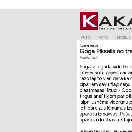
AUTO
FOTO
MOBILIE
Autors:
Ingus
Goga Pikselis no tr
,
Mobilie
Testi
Pagājušā gada vidū Goog
interesantu gājienu ar zi
ražotāji to vien dara kā 
cipariem savu flagmaņu c
plastmasas lētuci - Goo
tirgus analītiķiem par pā
laipni uzņēma viedruņu p
ļoti pareizus lēmumus iz
aparāta izmaksas. Pašas
aparāta dotības atstājo
Subjektīvi mani jau vairā