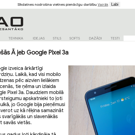
Sīkdatnes nodrošina vietnes pienācīgu darbību
Vairāk
TEHNIKA
IDEJAS
STILS
SOFTS
DAŽĀDI
TESTI
ešās Ā jeb Google Pixel 3a
le izveica ārkārtīgi
rdziņu. Laikā, kad visi mobilo
dzenas pēc aizvien lielākiem
enās, tie ņēma un izlaida
gle Pixel 3a. Daudziem mobilā
rsteigumu apskatnieki to ļoti
ulkā, jo Google bija pieņēmusi
sverot uz kā rēķina samazināt
 svarīgākās un slavenākās
t savās vietās.
kus gadus ļoti kārdināja tā