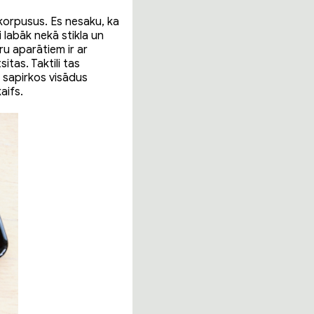
korpusus. Es nesaku, ka
 labāk nekā stikla un
ru aparātiem ir ar
tas. Taktili tas
 sapirkos visādus
aifs.