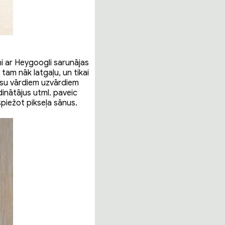
ņi ar Heygoogli sarunājas
 tam nāk latgaļu, un tikai
ūsu vārdiem uzvārdiem
inātājus utml. paveic
spiežot pikseļa sānus.