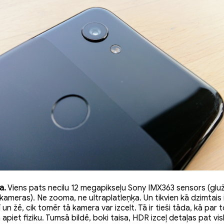
a.
Viens pats necilu 12 megapikseļu Sony IMX363 sensors (glu
ameras). Ne zooma, ne ultraplatleņķa. Un tikvien kā dzimtais
un žē, cik tomēr tā kamera var izcelt. Tā ir tieši tāda, kā par
piet fiziku. Tumsā bildē, boki taisa, HDR izceļ detaļas pat vi