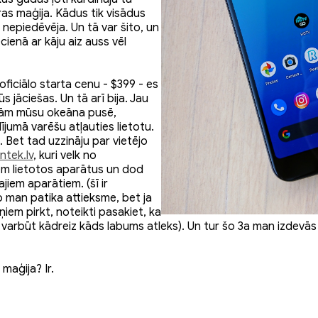
as maģija. Kādus tik visādus
 nepiedēvēja. Un tā var šito, un
cienā ar kāju aiz auss vēl
oficiālo starta cenu - $399 - es
ūs jāciešas. Un tā arī bija. Jau
enām mūsu okeāna pusē,
ījumā varēšu atļauties lietotu.
i. Bet tad uzzināju par vietējo
ntek.lv
, kuri velk no
em lietotos aparātus un dod
iem aparātiem. (šī ir
 man patika attieksme, bet ja
iem pirkt, noteikti pasakiet, ka
in varbūt kādreiz kāds labums atleks). Un tur šo 3a man izdevās
 maģija? Ir.