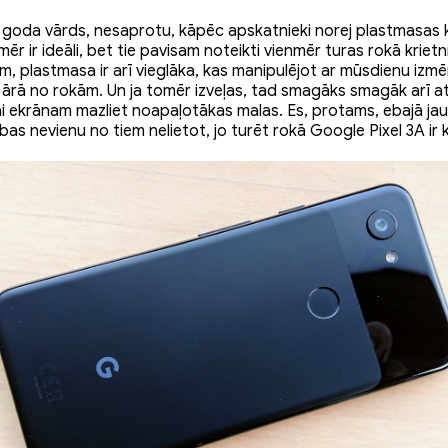
 goda vārds, nesaprotu, kāpēc apskatnieki norej plastmasas 
r ir ideāli, bet tie pavisam noteikti vienmēr turas rokā krietni
m, plastmasa ir arī vieglāka, kas manipulējot ar mūsdienu izmē
ārā no rokām. Un ja tomēr izveļas, tad smagāks smagāk arī atsi
i ekrānam mazliet noapaļotākas malas. Es, protams, ebajā jau
ibas nevienu no tiem nelietot, jo turēt rokā Google Pixel 3A ir k