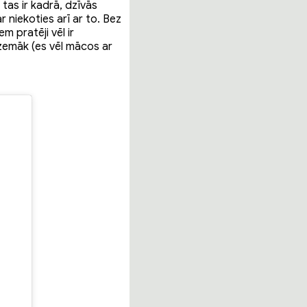
tas ir kadrā, dzīvās
 niekoties arī ar to. Bez
m pratēji vēl ir
 zemāk (es vēl mācos ar