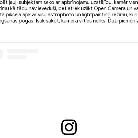
t ļauj, subjektam seko ar apbrīnojamu uzstājību, kamēr vien 
žīmu kā tādu nav ieveduši, bet atliek uzlikt Open Camera un var
tā pikseļa apk ar visu astrophoto un lightpainting režīmu, kurie
lēgšanas pogas. Īsāk sakot, kamera vilties neliks. Daži piemēri