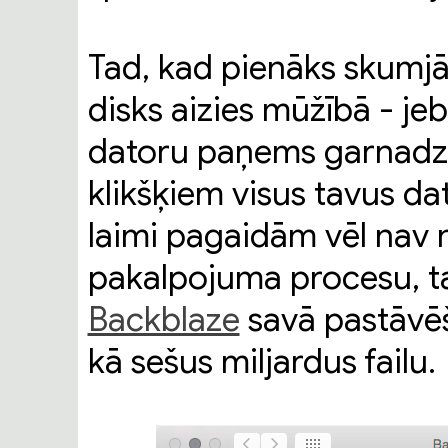
Tad, kad pienāks skumjā
disks aizies mūžībā - jeb
datoru paņems garnadz
klikšķiem visus tavus da
laimi pagaidām vēl nav 
pakalpojuma procesu, ta
Backblaze
savā pastāvēša
kā sešus miljardus failu.