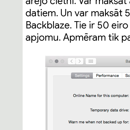
ārējo cietni. Var maksā
datiem. Un var maksāt 5
Backblaze. Tie ir 50 ei
apjomu. Apmēram tik pa