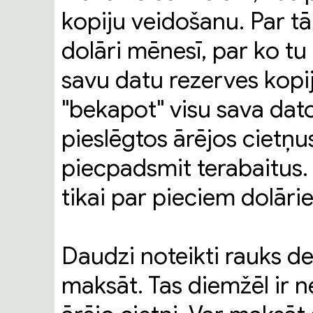
kopiju veidošanu. Par t
dolāri mēnesī, par ko tu 
savu datu rezerves kopi
"bekapot" visu sava dator
pieslēgtos ārējos cietņus
piecpadsmit terabaitus. C
tikai par pieciem dolār
Daudzi noteikti rauks 
maksāt. Tas diemžēl ir 