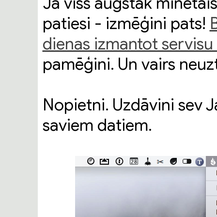
Ja viss augstāk minētais 
patiesi - izmēģini pats!
dienas izmantot servis
pamēģini. Un vairs neuz
Nopietni. Uzdāvini sev 
saviem datiem.