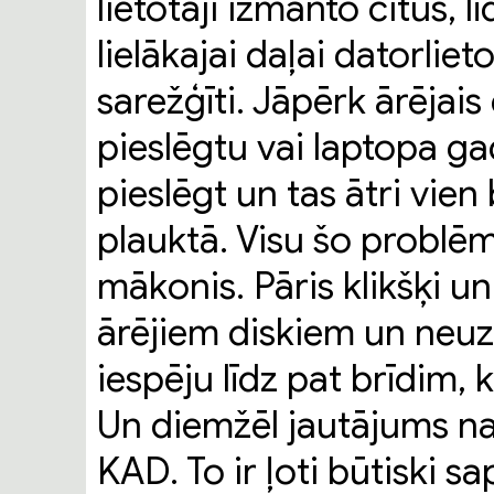
lietotāji izmanto citus, 
lielākajai daļai datorliet
sarežģīti. Jāpērk ārējais 
pieslēgtu vai laptopa ga
pieslēgt un tas ātri vien
plauktā. Visu šo problēm
mākonis. Pāris klikšķi u
ārējiem diskiem un neuz
iespēju līdz pat brīdim, 
Un diemžēl jautājums na
KAD. To ir ļoti būtiski sa