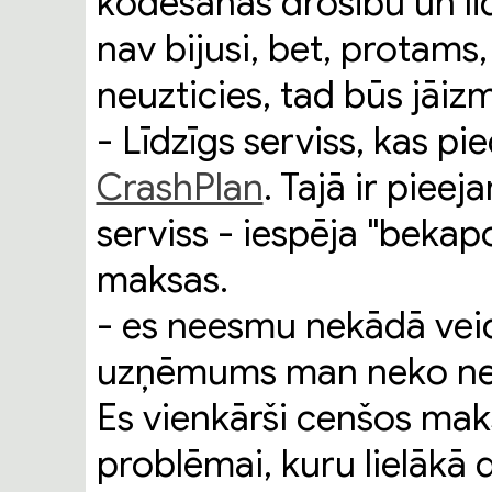
kodēšanas drošību un l
nav bijusi, bet, protam
neuzticies, tad būs jāiz
- Līdzīgs serviss, kas p
CrashPlan
. Tajā ir piee
serviss - iespēja "bekap
maksas.
- es neesmu nekādā veid
uzņēmums man neko nem
Es vienkārši cenšos mak
problēmai, kuru lielākā d