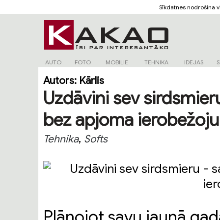
Sīkdatnes nodrošina 
AUTO
FOTO
MOBILIE
TEHNIKA
IDEJAS
S
Autors:
Kārlis
Uzdāvini sev sirdsmier
bez apjoma ierobežoj
,
Tehnika
Softs
Plānojot savu jaunā ga