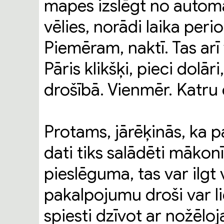
mapes izslēgt no automā
vēlies, norādi laika peri
Piemēram, naktī. Tas arī v
Pāris klikšķi, pieci dolāri
drošībā. Vienmēr. Katru 
Protams, jārēķinās, ka pai
dati tiks salādēti mākonī
pieslēguma, tas var ilgt
pakalpojumu droši var lie
spiesti dzīvot ar nožēlo