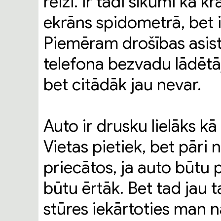
reizi. Ir tādi sīkumi kā 
ekrāns spidometrā, bet ir 
Piemēram drošības asiste
telefona bezvadu lādētājs
bet citādāk jau nevar.
Auto ir drusku lielāks kā 
Vietas pietiek, bet pāri n
priecātos, ja auto būtu 
būtu ērtāk. Bet tad jau tas
stūres iekārtoties man n