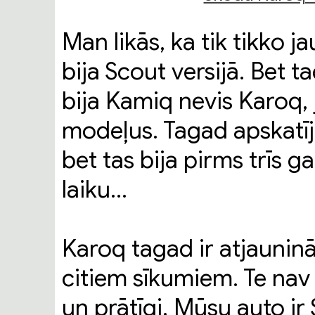
Man likās, ka tik tikko j
bija Scout versijā. Bet 
bija Kamiq nevis Karoq,
modeļus. Tagad apskatījo
bet tas bija pirms trīs 
laiku…
Karoq tagad ir atjaunin
citiem sīkumiem. Te nav 
un prātīgi. Mūsu auto ir