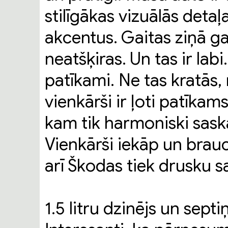
stilīgākas vizuālās deta
akcentus. Gaitas ziņā g
neatšķiras. Un tas ir labi
patīkami. Ne tas kratās, 
vienkārši ir ļoti patīkam
kam tik harmoniski sask
Vienkārši iekāp un brauc
arī Škodas tiek drusku s
1.5 litru dzinējs un sep