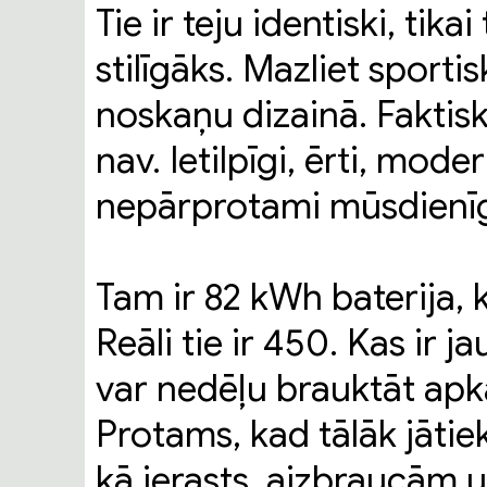
Tie ir teju identiski, tika
stilīgāks. Mazliet sporti
noskaņu dizainā. Faktiski 
nav. Ietilpīgi, ērti, mode
nepārprotami mūsdienīg
Tam ir 82 kWh baterija, 
Reāli tie ir 450. Kas ir j
var nedēļu brauktāt apk
Protams, kad tālāk jātie
kā ierasts, aizbraucām u