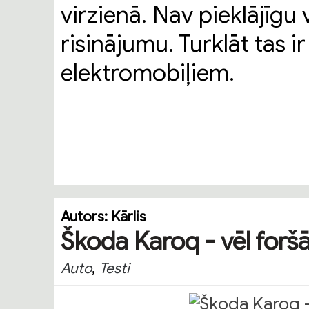
virzienā. Nav pieklājīg
risinājumu. Turklāt tas 
elektromobiļiem.
Autors:
Kārlis
Škoda Karoq - vēl foršā
,
Auto
Testi