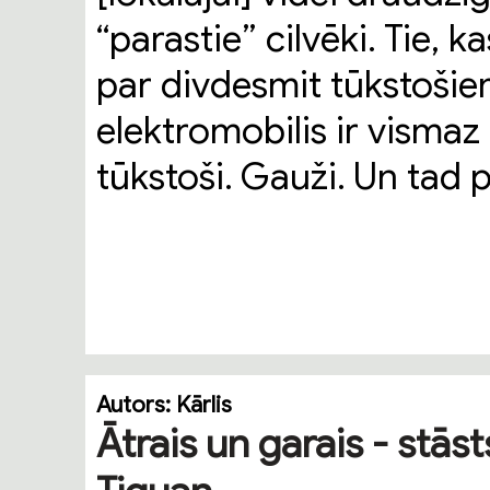
“parastie” cilvēki. Tie, k
par divdesmit tūkstošie
elektromobilis ir vismaz
tūkstoši. Gauži. Un tad p
Autors:
Kārlis
Ātrais un garais - stā