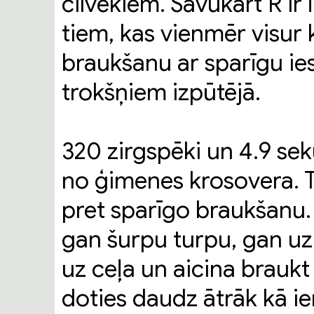
cilvēkiem. Savukārt R ir 
tiem, kas vienmēr visur 
braukšanu ar sparīgu ie
trokšņiem izpūtējā.
320 zirgspēki un 4.9 sek
no ģimenes krosovera. T
pret sparīgo braukšanu. 
gan šurpu turpu, gan uz s
uz ceļa un aicina braukt
doties daudz ātrāk kā ie