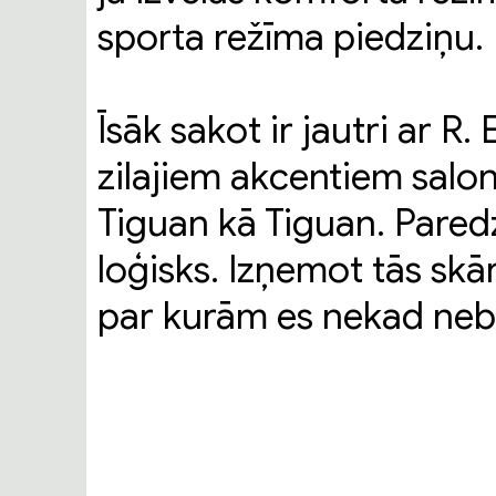
sporta režīma piedziņu.
Īsāk sakot ir jautri ar 
zilajiem akcentiem salonā
Tiguan kā Tiguan. Pared
loģisks. Izņemot tās skā
par kurām es nekad nebe