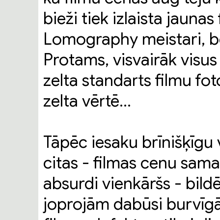
bieži tiek izlaista jaunas 
Lomography meistari, bet
Protams, visvairāk visus 
zelta standarts filmu fot
zelta vērtē…
Tāpēc iesaku brīnišķīgu 
citas - filmas cenu sama
absurdi vienkāršs - bild
joprojām dabūsi burvīgā