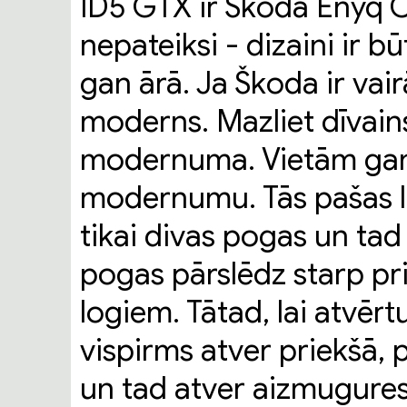
ID5 GTX ir Škoda Enyq C
nepateiksi - dizaini ir bū
gan ārā. Ja Škoda ir vairāk
moderns. Mazliet dīvains
modernuma. Vietām gan v
modernumu. Tās pašas lo
tikai divas pogas un tad 
pogas pārslēdz starp p
logiem. Tātad, lai atvēr
vispirms atver priekšā, p
un tad atver aizmugures 