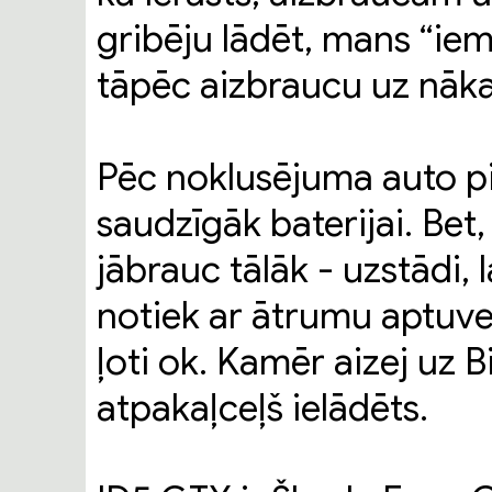
gribēju lādēt, mans “iemī
tāpēc aizbraucu uz nā
Pēc noklusējuma auto pie
saudzīgāk baterijai. Bet,
jābrauc tālāk - uzstādi, 
notiek ar ātrumu aptuven
ļoti ok. Kamēr aizej uz B
atpakaļceļš ielādēts.