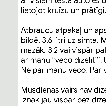
ar visiem testa auto es 
lietojot kruīzu un prātīgi
Atbraucu atpakaļ un apska
bildē. 3.6 litri uz simta.
mazāk. 3.2 vai vispār pa
ar manu “veco dīzelīti”
Ne par manu veco. Par v
Mūsdienās vairs nav dīzeļ
iznāk jau vispār bez dīze