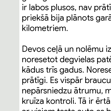
ir labos plusos, nav prāt
priekšā bija plānots gar
kilometriem.
Devos ceļā un nolēmu izda
noresetot degvielas patē
kādus trīs gadus. Nores
prātīgi. Es vispār braucu
nepārsniedzu ātrumu, ma
kruīza kontroli. Tā ir ēr