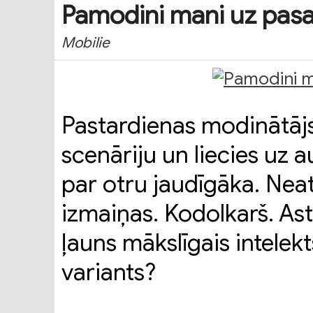
Pamodini mani uz pasa
Mobilie
Pastardienas modinātājs
scenāriju un liecies uz a
par otru jaudīgāka. Nea
izmaiņas. Kodolkarš. As
ļauns mākslīgais intelekt
variants?