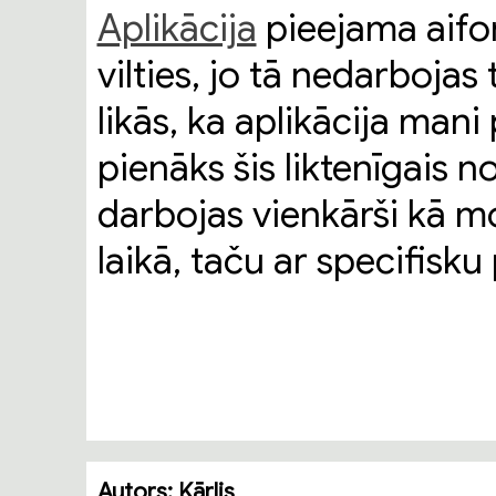
Aplikācija
pieejama aifo
vilties, jo tā nedarbojas
likās, ka aplikācija man
pienāks šis liktenīgais n
darbojas vienkārši kā m
laikā, taču ar specifisk
Autors:
Kārlis