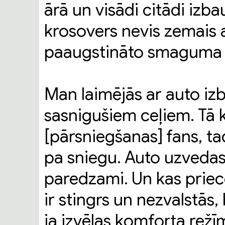
ārā un visādi citādi izba
krosovers nevis zemais 
paaugstināto smaguma 
Man laimējās ar auto iz
sasnigušiem ceļiem. Tā 
[pārsniegšanas] fans, tad
pa sniegu. Auto uzvedas
paredzami. Un kas priecē
ir stingrs un nezvalstās, 
ja izvēlas komforta rež