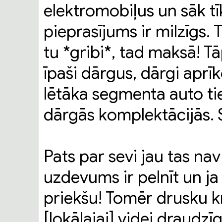
elektromobiļus un sāk t
pieprasījums ir milzīgs. T
tu *gribi*, tad maksā! T
īpaši dārgus, dārgi aprī
lētāka segmenta auto tie
dārgās komplektācijās. Sa
Pats par sevi jau tas nav
uzdevums ir pelnīt un ja 
priekšu! Tomēr drusku kr
[lokālajai] videi draudzī