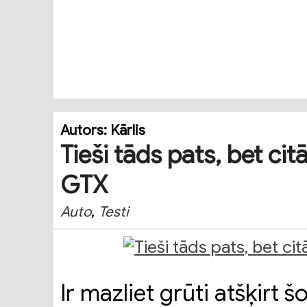
Autors:
Kārlis
Tieši tāds pats, bet ci
GTX
,
Auto
Testi
Ir mazliet grūti atšķirt š