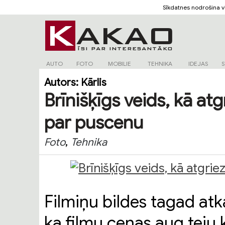
Sīkdatnes nodrošina 
AUTO
FOTO
MOBILIE
TEHNIKA
IDEJAS
S
Autors:
Kārlis
Brīnišķīgs veids, kā atg
par puscenu
,
Foto
Tehnika
Filmiņu bildes tagad atka
ka filmu cenas aug teju 