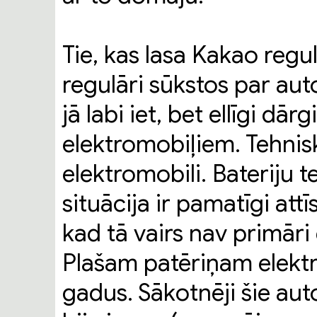
Tie, kas lasa Kakao regul
regulāri sūkstos par aut
jā labi iet, bet ellīgi dār
elektromobiļiem. Tehnisk
elektromobili. Bateriju 
situācija ir pamatīgi attī
kad tā vairs nav primāri
Plašam patēriņam elekt
gadus. Sākotnēji šie auto