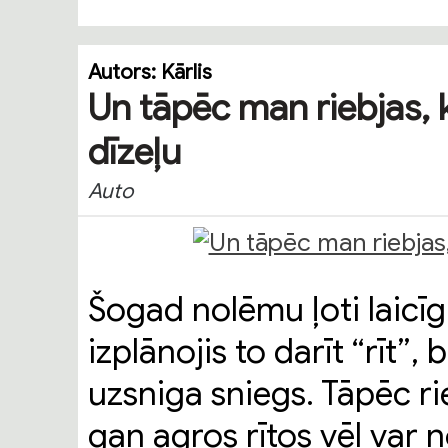
Autors:
Kārlis
Un tāpēc man riebjas, 
dīzeļu
Auto
Šogad nolēmu ļoti laicīg
izplānojis to darīt “rīt”,
uzsniga sniegs. Tāpēc r
gan agros rītos vēl var 