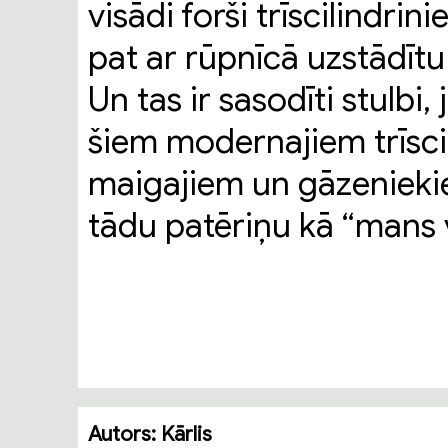
visādi forši trīscilindrinie
pat ar rūpnīcā uzstādītu
Un tas ir sasodīti stulbi,
šiem modernajiem trīscil
maigajiem un gāzenieki
tādu patēriņu kā “mans v
Autors:
Kārlis