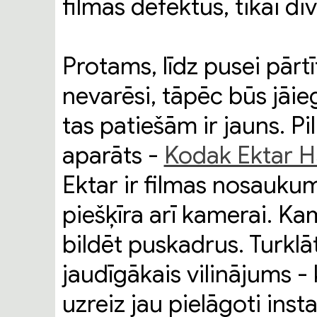
filmas defektus, tikai div
Protams, līdz pusei pārt
nevarēsi, tāpēc būs jāi
tas patiešām ir jauns. Pil
aparāts -
Kodak Ektar 
Ektar ir filmas nosauku
piešķīra arī kamerai. Kam
bildēt puskadrus. Turklāt
jaudīgākais vilinājums - 
uzreiz jau pielāgoti ins