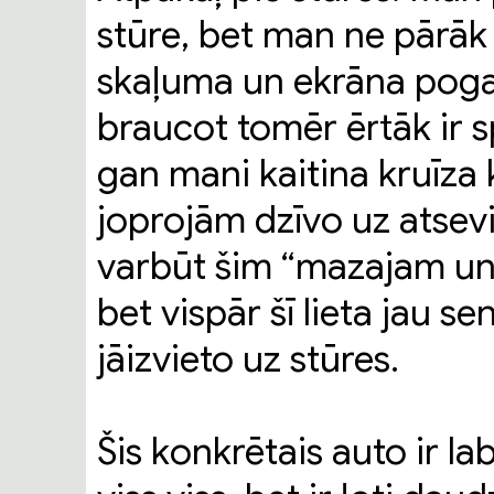
stūre, bet man ne pārāk 
skaļuma un ekrāna pogas 
braucot tomēr ērtāk ir sp
gan mani kaitina kruīza 
joprojām dzīvo uz atsev
varbūt šim “mazajam un 
bet vispār šī lieta jau se
jāizvieto uz stūres.
Šis konkrētais auto ir lab