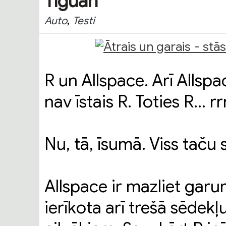
Tiguan
,
Auto
Testi
R un Allspace. Arī Allspac
nav īstais R. Toties R… rrr,
Nu, tā, īsumā. Viss taču
Allspace ir mazliet garu
ierīkota arī trešā sēdekļ