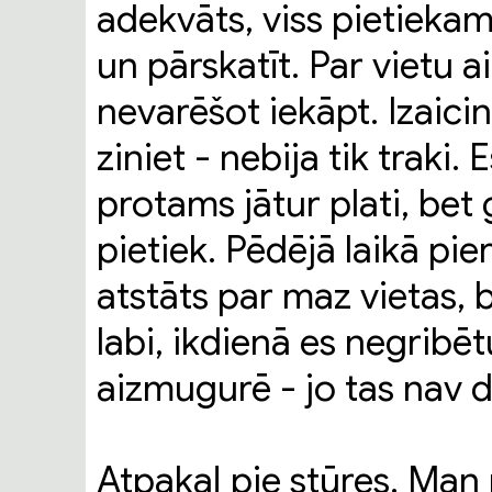
adekvāts, viss pietiekami
un pārskatīt. Par vietu 
nevarēšot iekāpt. Izaic
ziniet - nebija tik traki. 
protams jātur plati, bet
pietiek. Pēdējā laikā pier
atstāts par maz vietas, b
labi, ikdienā es negribēt
aizmugurē - jo tas nav di
Atpakaļ pie stūres. Man 