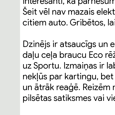
Interesanti, ka pārnesumu
Šeit vēl nav mazais elek
citiem auto. Gribētos, l
Dzinējs ir atsaucīgs un el
daļu ceļa braucu Eco rē
uz Sportu. Izmaiņas ir l
nekļūs par kartingu, bet
un ātrāk reaģē. Reizēm 
pilsētas satiksmes vai v