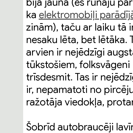
bija jauna (es runāju pa
ka
elektromobiļi parādīj
zinām), taču ar laiku tā i
nesaku lēta, bet lētāka.
arvien ir nejēdzīgi augst
tūkstošiem, folksvāgeni
trīsdesmit. Tas ir nejēd
ir, nepamatoti no pircēj
ražotāja viedokļa, protam
Šobrīd autobraucēji lav