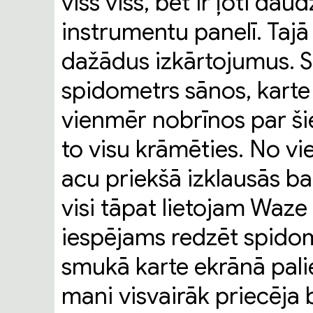
viss viss, bet ir ļoti da
instrumentu panelī. Tajā
dažādus izkārtojumus. S
spidometrs sānos, karte 
vienmēr nobrīnos par ši
to visu krāmēties. No vi
acu priekšā izklausās ba
visi tāpat lietojam Waze
iespējams redzēt spidome
smukā karte ekrānā palie
mani visvairāk priecēja b